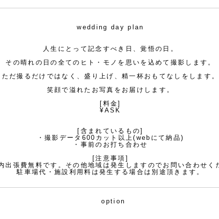
​wedding day plan
人生にとって
記念すべき日、
覚悟の日。
その晴れの日の全てのヒト・モノを思いを込めて撮影します。
ただ撮るだけではなく、盛り上げ、精一杯おもてなしをします
​笑顔で溢れたお写真をお届けします。
[料金]
¥ASK
[含まれているもの]
・撮影データ600カット以上(webにて納品)
​・事前のお打ち合わせ
[注意事項]
内出張費無料です。その他地域は発生しますのでお問い合わせく
駐車場代・施設利用料は発生する場合は別途頂きます。
option