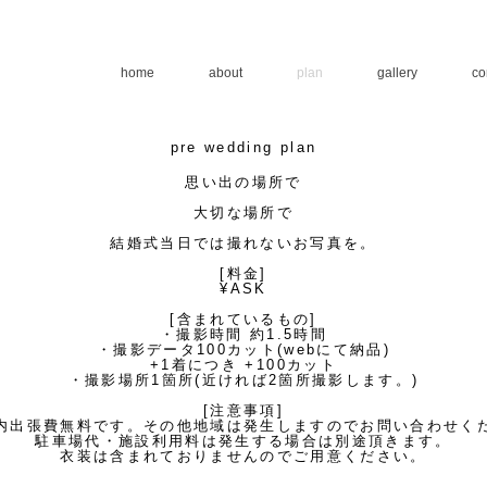
home
about
plan
gallery
co
​pre wedding plan
思い出の場所で
大切な場所で
結婚式当日では撮れないお写真を。​
[料金]
¥ASK
[含まれているもの]
・撮影時間 約1.5時間
・撮影データ100カット(webにて納品)
+1着につき +100カット
​・撮影場所1箇所(近ければ2箇所撮影します。)
[注意事項]
内出張費無料です。その他地域は発生しますのでお問い合わせく
駐車場代・施設利用料は発生する場合は別途頂きます。
​衣装は含まれておりませんのでご用意ください。